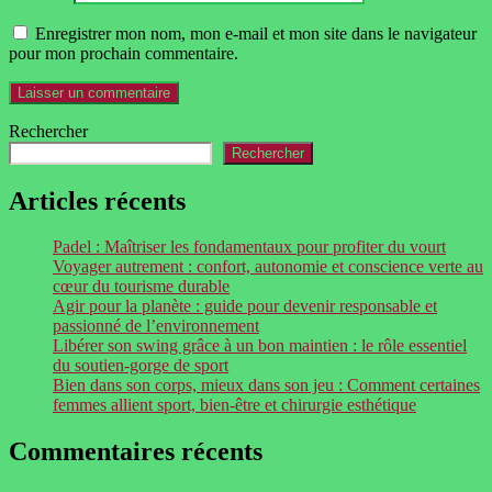
Enregistrer mon nom, mon e-mail et mon site dans le navigateur
pour mon prochain commentaire.
Rechercher
Rechercher
Articles récents
Padel : Maîtriser les fondamentaux pour profiter du vourt
Voyager autrement : confort, autonomie et conscience verte au
cœur du tourisme durable
Agir pour la planète : guide pour devenir responsable et
passionné de l’environnement
Libérer son swing grâce à un bon maintien : le rôle essentiel
du soutien-gorge de sport
Bien dans son corps, mieux dans son jeu : Comment certaines
femmes allient sport, bien-être et chirurgie esthétique
Commentaires récents