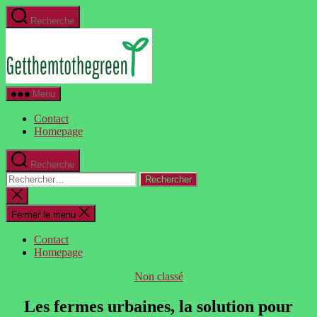
Aller
Recherche
au
GetThemToTheGreen.com
contenu
Menu
Contact
Homepage
Recherche
Rechercher :
Fermer
la
recherche
Fermer le menu
Contact
Homepage
Catégories
Non classé
Les fermes urbaines, la solution pour