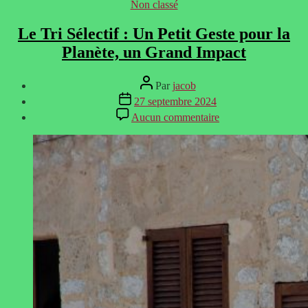
Catégories
Non classé
Le Tri Sélectif : Un Petit Geste pour la
Planète, un Grand Impact
Auteur
Par
jacob
de
Date
27 septembre 2024
l’article
de
sur
Aucun commentaire
l’article
Le
Tri
Sélectif
:
Un
Petit
Geste
pour
la
Planète,
un
Grand
Impact