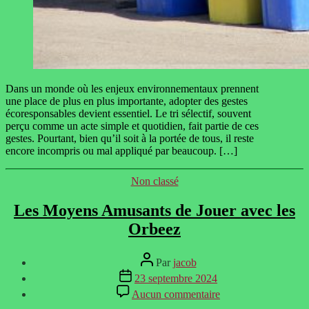
Dans un monde où les enjeux environnementaux prennent
une place de plus en plus importante, adopter des gestes
écoresponsables devient essentiel. Le tri sélectif, souvent
perçu comme un acte simple et quotidien, fait partie de ces
gestes. Pourtant, bien qu’il soit à la portée de tous, il reste
encore incompris ou mal appliqué par beaucoup. […]
Catégories
Non classé
Les Moyens Amusants de Jouer avec les
Orbeez
Auteur
Par
jacob
de
Date
23 septembre 2024
l’article
de
sur
Aucun commentaire
l’article
Les