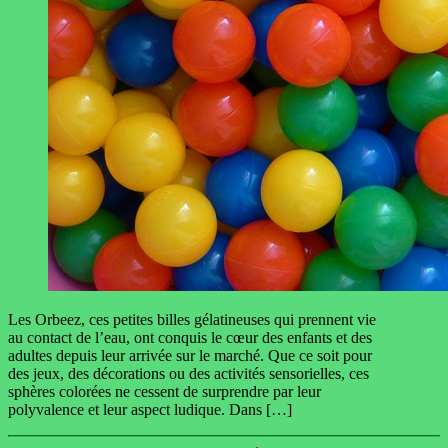
Les Orbeez, ces petites billes gélatineuses qui prennent vie
au contact de l’eau, ont conquis le cœur des enfants et des
adultes depuis leur arrivée sur le marché. Que ce soit pour
des jeux, des décorations ou des activités sensorielles, ces
sphères colorées ne cessent de surprendre par leur
polyvalence et leur aspect ludique. Dans […]