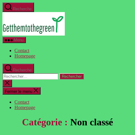
Aller
Recherche
au
GetThemToTheGreen.com
contenu
Menu
Contact
Homepage
Recherche
Rechercher :
Fermer
la
recherche
Fermer le menu
Contact
Homepage
Catégorie :
Non classé