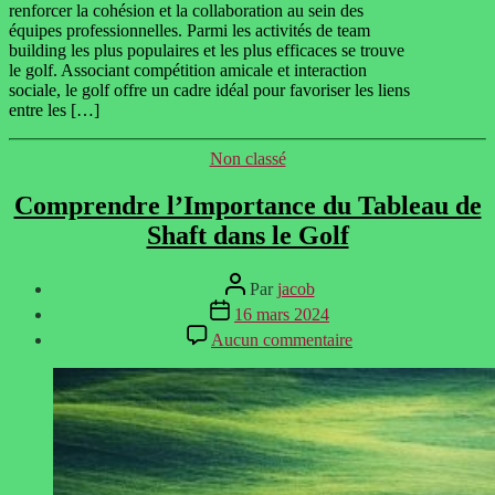
renforcer la cohésion et la collaboration au sein des
équipes professionnelles. Parmi les activités de team
building les plus populaires et les plus efficaces se trouve
le golf. Associant compétition amicale et interaction
sociale, le golf offre un cadre idéal pour favoriser les liens
entre les […]
Catégories
Non classé
Comprendre l’Importance du Tableau de
Shaft dans le Golf
Auteur
Par
jacob
de
Date
16 mars 2024
l’article
de
sur
Aucun commentaire
l’article
Comprendre
l’Importance
du
Tableau
de
Shaft
dans
le