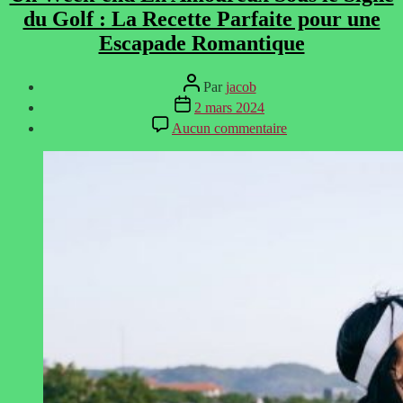
du Golf : La Recette Parfaite pour une
Escapade Romantique
Auteur
Par
jacob
de
Date
2 mars 2024
l’article
de
sur
Aucun commentaire
l’article
Un
Week-
end
En
Amoureux
Sous
le
Signe
du
Golf
:
La
Recette
Parfaite
pour
une
Escapade