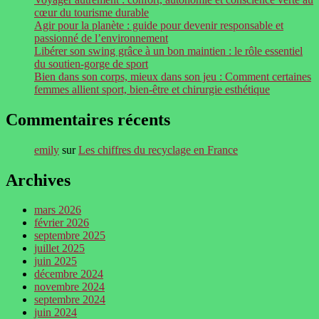
cœur du tourisme durable
Agir pour la planète : guide pour devenir responsable et
passionné de l’environnement
Libérer son swing grâce à un bon maintien : le rôle essentiel
du soutien-gorge de sport
Bien dans son corps, mieux dans son jeu : Comment certaines
femmes allient sport, bien-être et chirurgie esthétique
Commentaires récents
emily
sur
Les chiffres du recyclage en France
Archives
mars 2026
février 2026
septembre 2025
juillet 2025
juin 2025
décembre 2024
novembre 2024
septembre 2024
juin 2024