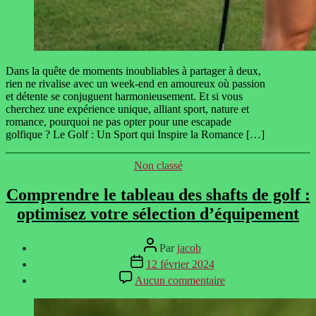
Dans la quête de moments inoubliables à partager à deux,
rien ne rivalise avec un week-end en amoureux où passion
et détente se conjuguent harmonieusement. Et si vous
cherchez une expérience unique, alliant sport, nature et
romance, pourquoi ne pas opter pour une escapade
golfique ? Le Golf : Un Sport qui Inspire la Romance […]
Catégories
Non classé
Comprendre le tableau des shafts de golf :
optimisez votre sélection d’équipement
Auteur
Par
jacob
de
Date
12 février 2024
l’article
de
sur
Aucun commentaire
l’article
Comprendre
le
tableau