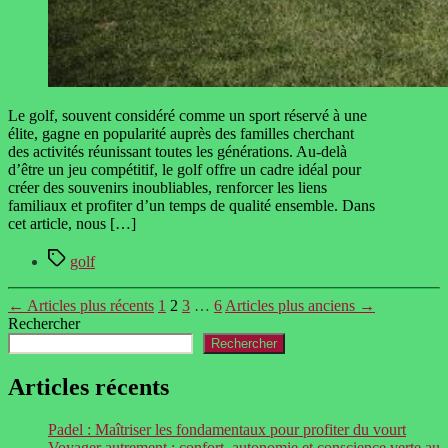
Le golf, souvent considéré comme un sport réservé à une
élite, gagne en popularité auprès des familles cherchant
des activités réunissant toutes les générations. Au-delà
d’être un jeu compétitif, le golf offre un cadre idéal pour
créer des souvenirs inoubliables, renforcer les liens
familiaux et profiter d’un temps de qualité ensemble. Dans
cet article, nous […]
Étiquettes
golf
Pagination
←
Articles
plus récents
1
2
3
…
6
Articles
plus anciens
→
Rechercher
des
Rechercher
publications
Articles récents
Padel : Maîtriser les fondamentaux pour profiter du vourt
Voyager autrement : confort, autonomie et conscience verte au