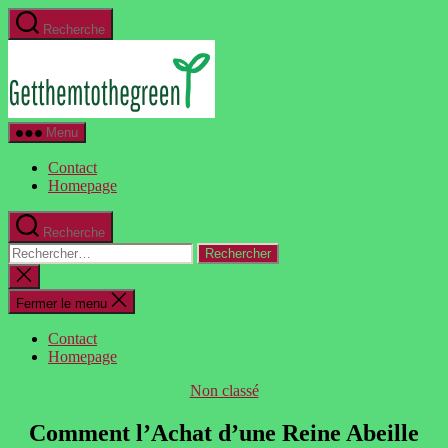
Aller
Recherche
au
GetThemToTheGreen.com
contenu
Menu
Contact
Homepage
Recherche
Rechercher :
Fermer
la
recherche
Fermer le menu
Contact
Homepage
Catégories
Non classé
Comment l’Achat d’une Reine Abeille