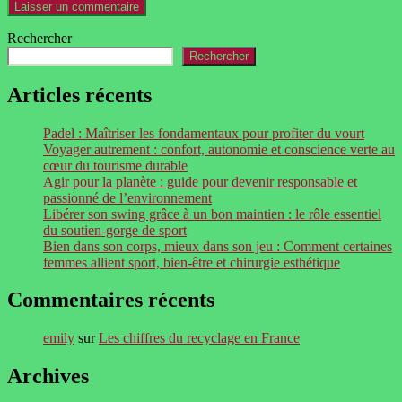
Rechercher
Rechercher
Articles récents
Padel : Maîtriser les fondamentaux pour profiter du vourt
Voyager autrement : confort, autonomie et conscience verte au
cœur du tourisme durable
Agir pour la planète : guide pour devenir responsable et
passionné de l’environnement
Libérer son swing grâce à un bon maintien : le rôle essentiel
du soutien-gorge de sport
Bien dans son corps, mieux dans son jeu : Comment certaines
femmes allient sport, bien-être et chirurgie esthétique
Commentaires récents
emily
sur
Les chiffres du recyclage en France
Archives