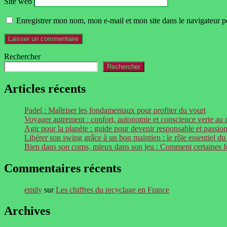
Site web
Enregistrer mon nom, mon e-mail et mon site dans le navigateur
Rechercher
Rechercher
Articles récents
Padel : Maîtriser les fondamentaux pour profiter du vourt
Voyager autrement : confort, autonomie et conscience verte au
Agir pour la planète : guide pour devenir responsable et passi
Libérer son swing grâce à un bon maintien : le rôle essentiel du
Bien dans son corps, mieux dans son jeu : Comment certaines fem
Commentaires récents
emily
sur
Les chiffres du recyclage en France
Archives