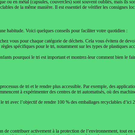
ique ou en métal (capsules, couvercles) sont souvent oubliés, mais ils so
clables de la même manière. Il est essentiel de vérifier les consignes loca
 une habitude. Voici quelques conseils pour faciliter votre quotidien :
 chez vous pour chaque catégorie de déchets. Cela vous évitera de devoir
gles spécifiques pour le tri, notamment sur les types de plastiques ac
nfants pourquoi le tri est important et montrez-leur comment bien le fai
processus de tri et le rendre plus accessible. Par exemple, des applica
ommencent à expérimenter des centres de tri automatisés, où des machines
e le tri avec l’objectif de rendre 100 % des emballages recyclables d’ici
chacun de contribuer activement à la protection de l’environnement, tout e