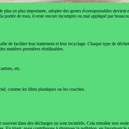
lus en plus importante, adopter des gestes écoresponsables devient ess
 à la portée de tous, il reste encore incompris ou mal appliqué par beaucou
, afin de faciliter leur traitement et leur recyclage. Chaque type de déche
des matières premières réutilisables.
cartons, etc.
orisé, comme les films plastiques ou les couches.
sent souvent dans des décharges ou sont incinérés. Cela entraîne non seulem
s. En triant, nous contribuons à diminuer la pollution, en favorisant le