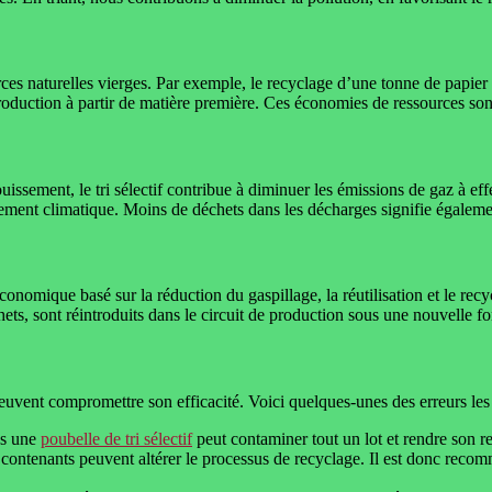
ces naturelles vierges. Par exemple, le recyclage d’une tonne de papier
duction à partir de matière première. Ces économies de ressources sont
ouissement, le tri sélectif contribue à diminuer les émissions de gaz à eff
ment climatique. Moins de déchets dans les décharges signifie égalemen
économique basé sur la réduction du gaspillage, la réutilisation et le rec
chets, sont réintroduits dans le circuit de production sous une nouvelle f
 peuvent compromettre son efficacité. Voici quelques-unes des erreurs les
ns une
poubelle de tri sélectif
peut contaminer tout un lot et rendre son r
 contenants peuvent altérer le processus de recyclage. Il est donc recom