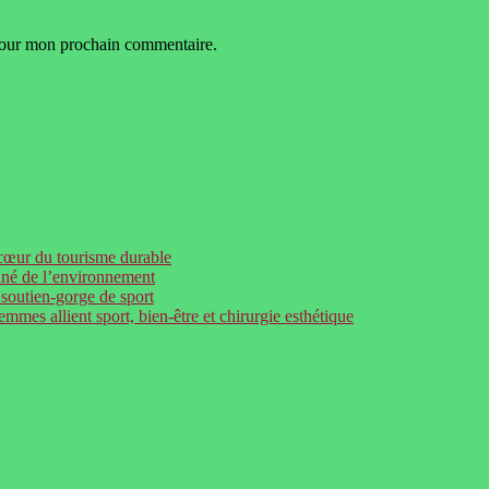
 pour mon prochain commentaire.
 cœur du tourisme durable
onné de l’environnement
 soutien-gorge de sport
mes allient sport, bien-être et chirurgie esthétique