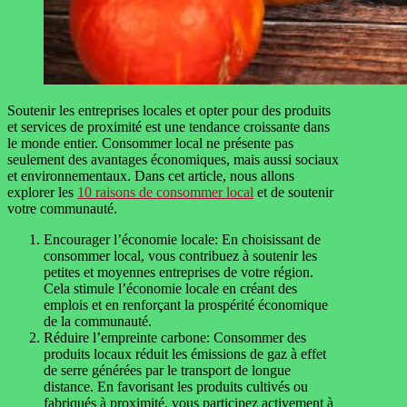
Soutenir les entreprises locales et opter pour des produits
et services de proximité est une tendance croissante dans
le monde entier. Consommer local ne présente pas
seulement des avantages économiques, mais aussi sociaux
et environnementaux. Dans cet article, nous allons
explorer les
10 raisons de consommer local
et de soutenir
votre communauté.
Encourager l’économie locale: En choisissant de
consommer local, vous contribuez à soutenir les
petites et moyennes entreprises de votre région.
Cela stimule l’économie locale en créant des
emplois et en renforçant la prospérité économique
de la communauté.
Réduire l’empreinte carbone: Consommer des
produits locaux réduit les émissions de gaz à effet
de serre générées par le transport de longue
distance. En favorisant les produits cultivés ou
fabriqués à proximité, vous participez activement à