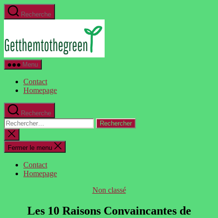
Aller
Recherche
au
GetThemToTheGreen.com
contenu
Menu
Contact
Homepage
Recherche
Rechercher :
Fermer
la
recherche
Fermer le menu
Contact
Homepage
Catégories
Non classé
Les 10 Raisons Convaincantes de