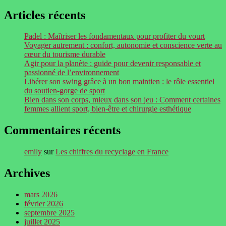
Articles récents
Padel : Maîtriser les fondamentaux pour profiter du vourt
Voyager autrement : confort, autonomie et conscience verte au
cœur du tourisme durable
Agir pour la planète : guide pour devenir responsable et
passionné de l’environnement
Libérer son swing grâce à un bon maintien : le rôle essentiel
du soutien-gorge de sport
Bien dans son corps, mieux dans son jeu : Comment certaines
femmes allient sport, bien-être et chirurgie esthétique
Commentaires récents
emily
sur
Les chiffres du recyclage en France
Archives
mars 2026
février 2026
septembre 2025
juillet 2025