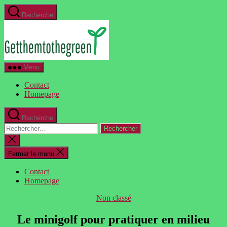
Aller
Recherche
au
GetThemToTheGreen.com
contenu
Menu
Contact
Homepage
Recherche
Rechercher :
Fermer
la
recherche
Fermer le menu
Contact
Homepage
Catégories
Non classé
Le minigolf pour pratiquer en milieu